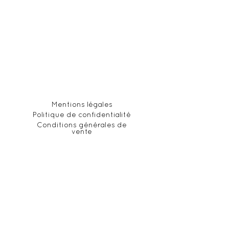
Mentions légales
Politique de confidentialité
Conditions générales de
vente
© 2023 - Tous droits réservés
Le Bureau Sarl. Site réalisé
par
Noémie Rocher