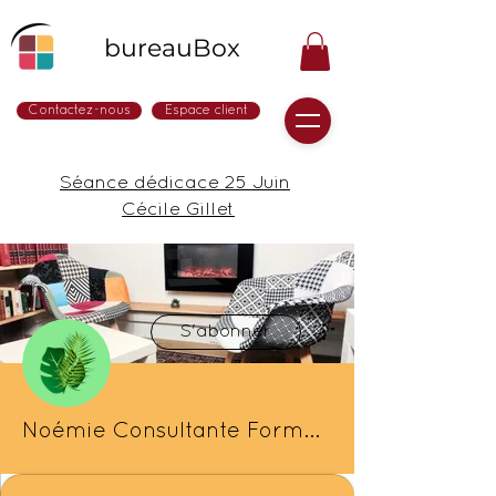
bureauBox
Contactez-nous
Espace client
Séance dédicace 25 Juin
Cécile Gillet
Plus d'actions
S'abonner
Noémie Consultante Formatrice Digitale