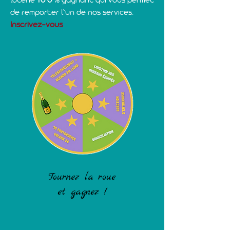
10
0
loterie
% gagnant qui vous permet
de remporter l’un de nos services.
Inscrivez-vous
Tournez la roue
et gagnez !