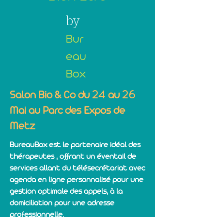
by
Bur
eau
Box
24
26
Salon Bio & Co du
au
Mai au Parc des Expos de
Metz
BureauBox est le partenaire idéal des
thérapeutes , offrant un éventail de
services allant du télésecrétariat avec
agenda en ligne personnalisé pour une
gestion optimale des appels, à la
domiciliation pour une adresse
professionnelle.