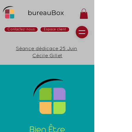
bureauBox
Contactez-nous
Espace client
Séance dédicace 25 Juin
Cécile Gillet
Bien Être