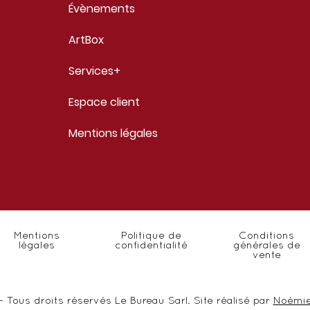
Évènements
ArtBox
Services+
Espace client
Mentions légales
Mentions
Politique de
Conditions
légales
confidentialité
générales de
vente
 Tous droits réservés Le Bureau Sarl. Site réalisé par
Noémie