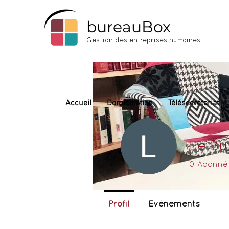
bureauBox
Gestion des entreprises humaines
Accueil
Domiciliation
Télésecrétariat
Le Bu
0
Abonné
Profil
Événements