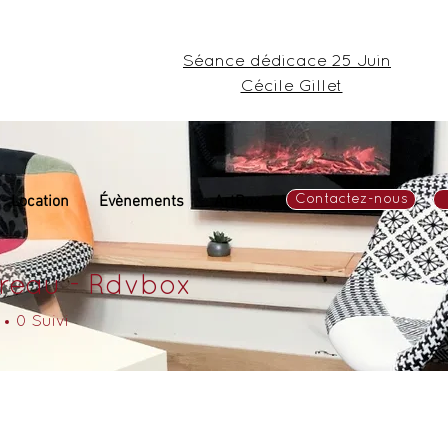
Séance dédicace 25 Juin
Cécile Gillet
Location
Évènements
ArtBox
Contactez-nous
reau - Rdvbox
0
Suivi