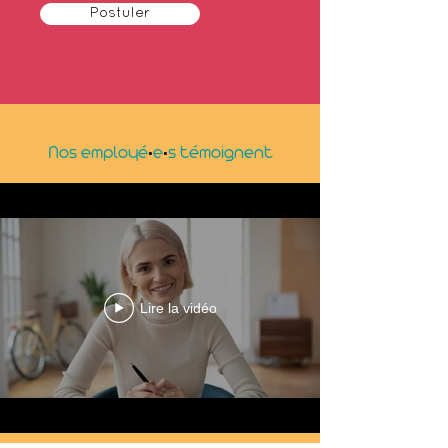
Postuler
·
·
Nos employé
e
s témoignent
Lire la vidéo