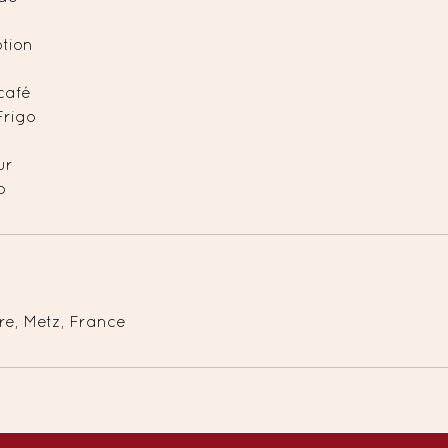
ption
e
café
Frigo
ur
o
re, Metz, France