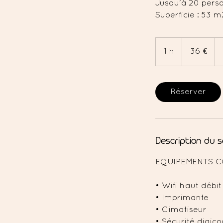
Jusqu'à 20 pers
Superficie : 53 m
36
euros
1 h
1
36 €
Réserver
Description du s
EQUIPEMENTS C
• Wifi haut débit
• Imprimante
• Climatiseur
• Sécurité digic