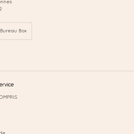
onnes
2
Bureau Box
ervice
OMPRIS
ode