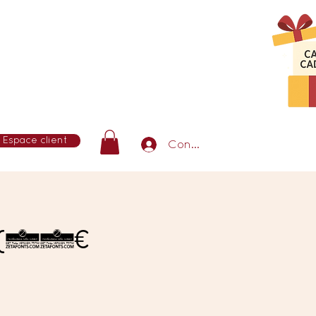
Espace client
Connexion
t (30€