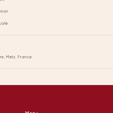
ption
e
café
re, Metz, France