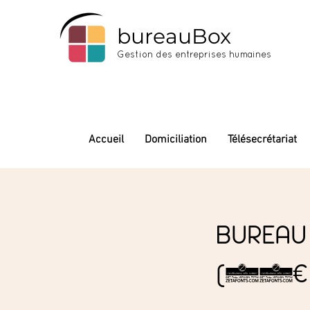
bureauBox
Gestion des entreprises humaines
Accueil
Domiciliation
Télésecrétariat
BUREAU
(50€ 