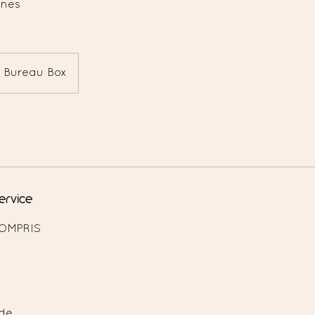
nnes
Bureau Box
ervice
OMPRIS
ode