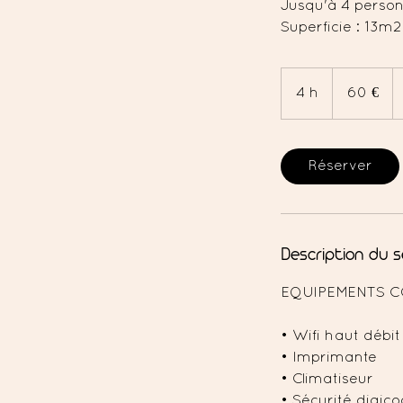
Jusqu'à 4 perso
Superficie : 13m2
60
euros
4 h
4
60 €
h
Réserver
Description du s
EQUIPEMENTS C
• Wifi haut débit
• Imprimante
• Climatiseur
• Sécurité digic